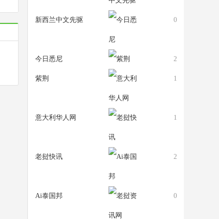
新西兰中文先驱
0
今日悉尼
2
紫荆
1
意大利华人网
1
老挝快讯
2
Ai泰国邦
0