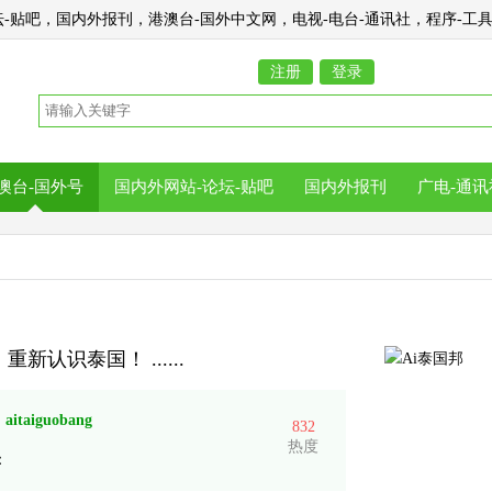
-贴吧，国内外报刊，港澳台-国外中文网，电视-电台-通讯社，程序-工具-
注册
登录
澳台-国外号
国内外网站-论坛-贴吧
国内外报刊
广电-通讯
新认识泰国！ ......
：
aitaiguobang
832
热度
：