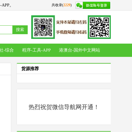
APP。
共收录(
2229
)
搜索
社-综合
程序-工具-APP
港澳台-国外中文网站
货源推荐
热烈祝贺微信导航网开通！