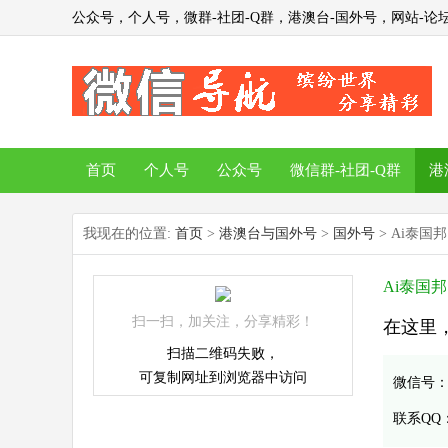
公众号，个人号，微群-社团-Q群，港澳台-国外号，网站-论坛
首页
个人号
公众号
微信群-社团-Q群
港
我现在的位置:
首页
>
港澳台与国外号
>
国外号
> Ai泰国邦
Ai泰国邦
扫一扫，加关注，分享精彩！
在这里，重
扫描二维码失败，
可复制网址到浏览器中访问
微信号
联系QQ