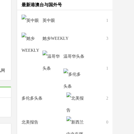
最新港澳台与国外号
英中眼
1
她乡WEEKLY
3
温哥华头条
1
讯网
多伦多头条
2
北美报告
0