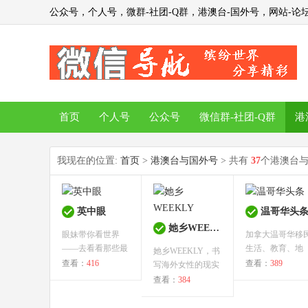
公众号，个人号，微群-社团-Q群，港澳台-国外号，网站-论坛
首页
个人号
公众号
微信群-社团-Q群
港
我现在的位置:
首页
>
港澳台与国外号
> 共有
37
个港澳台
英中眼
温哥华头
她乡WEEKLY
眼妹带你看世界
加拿大温哥华移
——去看看那些最
生活、教育、地
她乡WEEKLY，书
美的风景，最...
产、法律、...
查看：
416
查看：
389
写海外女性的现实
与梦想，讲述你...
查看：
384