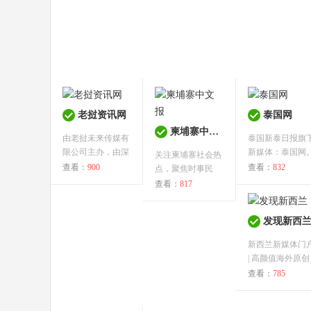
老挝资讯网
泰国网
柬埔寨中文报
由老挝未来传媒有
泰国新泰日报旗
限公司主办，由深
新媒体：泰国网
关注柬埔寨社会热
圳网策科技...
泰国中文商...
查看：
900
查看：
832
点，聚焦时事民
生。柬埔寨国...
查看：
817
发现新西
新西兰新媒体门
| 高颜值海外原创
大号 | ...
查看：
785