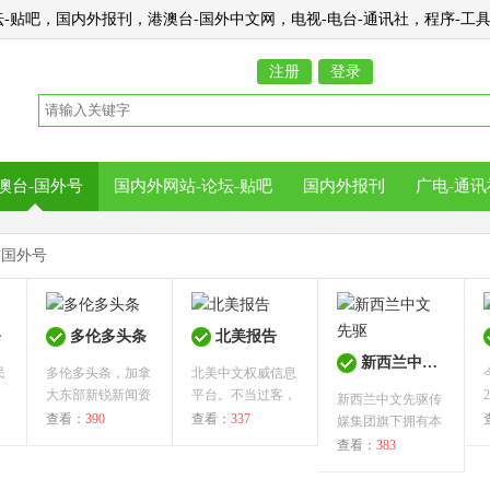
-贴吧，国内外报刊，港澳台-国外中文网，电视-电台-通讯社，程序-工具-
注册
登录
澳台-国外号
国内外网站-论坛-贴吧
国内外报刊
广电-通讯
与国外号
条
多伦多头条
北美报告
新西兰中文先驱
民
多伦多头条，加拿
北美中文权威信息
大东部新锐新闻资
平台。不当过客，
新西兰中文先驱传
讯门户平台...
只为永驻。...
查看：
390
查看：
337
媒集团旗下拥有本
地知名报...
查看：
383