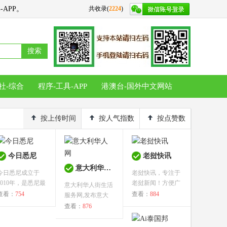
APP。
共收录(
2224
)
搜索
社-综合
程序-工具-APP
港澳台-国外中文网站
按上传时间
按人气指数
按点赞数
今日悉尼
老挝快讯
意大利华人网
今日悉尼成立于
老挝快讯，专注于
2010年，是悉尼最
老挝新闻！方便广
意大利华人街生活
大的华人生活...
大老挝华人在...
查看：
754
查看：
884
服务网,发布意大
利劳工申...
查看：
876