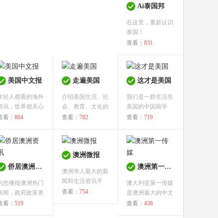
Ai泰国邦
在这里，重新认识
泰国！
查看：
831
美国中文报
走遍美国
这才是美国
年轻人都看的海外
介绍美国生活、社
我们是一群生活在
资讯，世界都关心
会、教育、文化的
美国的中国留学
的新鲜态度...
品牌读物...
生，正在用亲...
查看：
804
查看：
782
查看：
719
澳洲微报
侨居澳洲资讯
澳洲第一传媒
澳洲华人最大的新
闻和生活资讯平
为您播报澳洲热门
澳大利亚第一传媒
台。每天推...
查看：
754
新闻，政府政策更
是澳洲最大的中文
新及社区福...
媒体，成立...
查看：
519
查看：
438