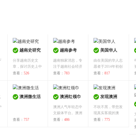
越南史研究
越南参考
美国华人
下
分享越南历史文
越南独家消息，专
由在美国的华人志
。
章，探讨历史上中
注于越南社会经济
愿者于2014年初创
国越南两国的...
各层面信息...
办。秉持...
查看：
526
查看：
783
查看：
817
兰
澳洲微生活
澳洲红领巾
发现澳洲
户
澳洲人气年轻态中
不吹不黑，带您发
文媒体平台。澳洲
现真实客观的澳
红领巾每...
洲！...
查看：
757
查看：
486
查看：
775