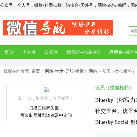
公众号，个人号，微群-社团-Q群，港澳台-国外号，网站-论坛-贴吧，国内
首页
个人号
公众号
微信群-社团-Q群
港澳台-国外
我现在的位置:
首页
>
网络-学术-导航-搜索
>
网络
> 蓝天（类似推特）
蓝天（类似推特）
扫一扫，加关注，分享精彩！
Bluesky（缩
扫描二维码失败，
社交平台。该平
可复制网址到浏览器中访问
Bluesky Social 创