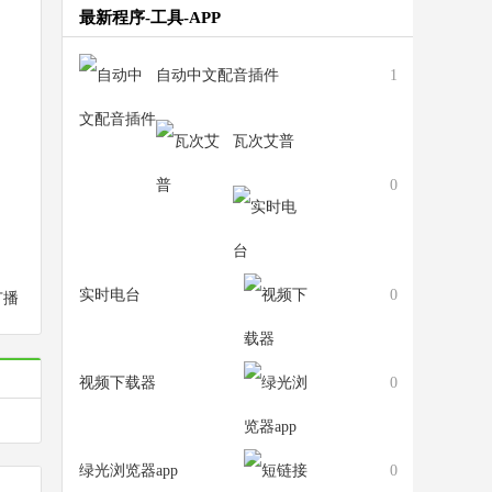
最新程序-工具-APP
自动中文配音插件
1
瓦次艾普
0
实时电台
0
广播
视频下载器
0
绿光浏览器app
0