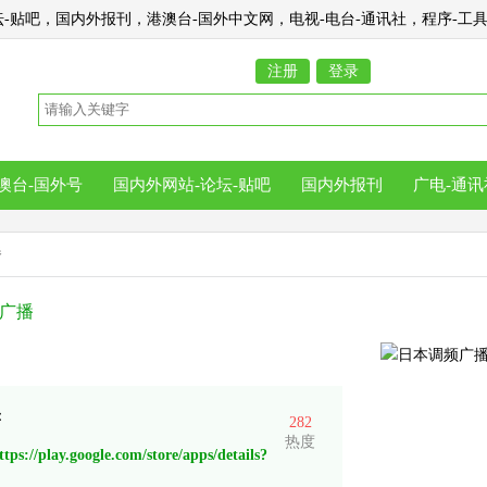
-贴吧，国内外报刊，港澳台-国外中文网，电视-电台-通讯社，程序-工具-
注册
登录
澳台-国外号
国内外网站-论坛-贴吧
国内外报刊
广电-通讯
播
广播
：
282
热度
ttps://play.google.com/store/apps/details?