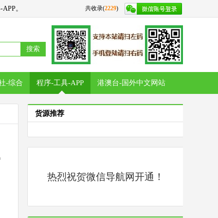
APP。
共收录(
2229
)
搜索
社-综合
程序-工具-APP
港澳台-国外中文网站
货源推荐
热烈祝贺微信导航网开通！