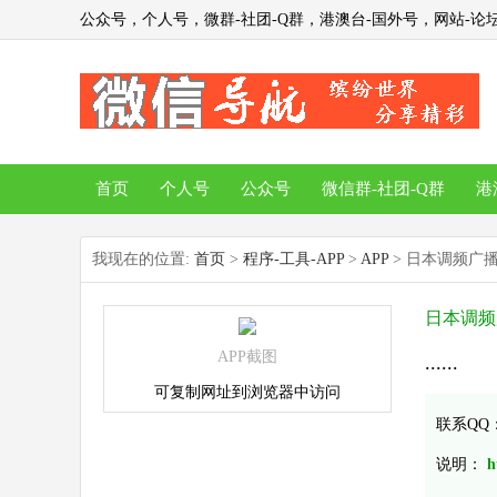
公众号，个人号，微群-社团-Q群，港澳台-国外号，网站-论坛
首页
个人号
公众号
微信群-社团-Q群
港
我现在的位置:
首页
>
程序-工具-APP
>
APP
> 日本调频广
日本调频
APP截图
......
可复制网址到浏览器中访问
联系QQ
说明：
h