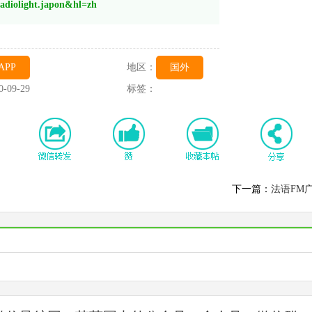
adiolight.japon&hl=zh
APP
地区：
国外
0-09-29
标签：
下一篇：
法语FM