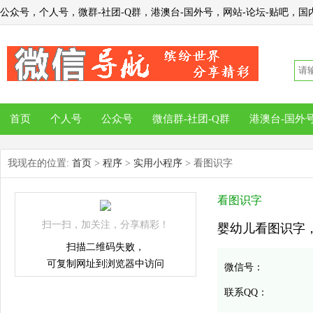
公众号，个人号，微群-社团-Q群，港澳台-国外号，网站-论坛-贴吧，国内
首页
个人号
公众号
微信群-社团-Q群
港澳台-国外
我现在的位置:
首页
>
程序
>
实用小程序
> 看图识字
看图识字
扫一扫，加关注，分享精彩！
婴幼儿看图识字，附带
扫描二维码失败，
可复制网址到浏览器中访问
微信号：
联系QQ：