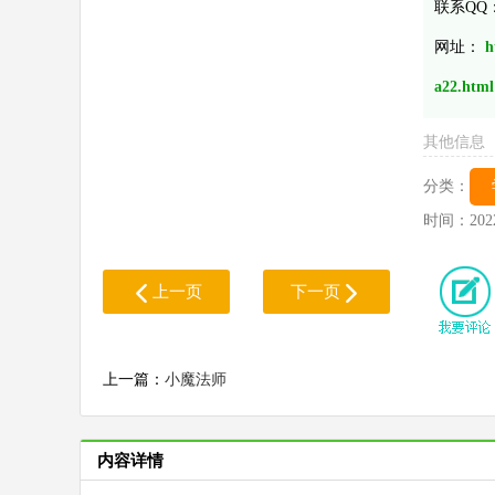
联系QQ
网址：
h
a22.html
其他信息
分类：
时间：
202
上一页
下一页
上一篇：
小魔法师
内容详情