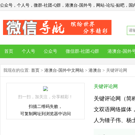
公众号，个人号，微群-社团-Q群，港澳台-国外号，网站-论坛-贴吧，国内
首页
个人号
公众号
微信群-社团-Q群
港澳台-国外
我现在的位置:
首页
>
港澳台-国外中文网站
>
港澳台
> 关键评论网
关键评论网
扫一扫，加关注，分享精彩！
关键评论网（简
扫描二维码失败，
文双语网络媒体，
可复制网址到浏览器中访问
人为锺子伟、杨士范。