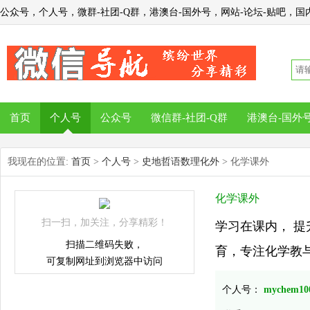
公众号，个人号，微群-社团-Q群，港澳台-国外号，网站-论坛-贴吧，国内
首页
个人号
公众号
微信群-社团-Q群
港澳台-国外
我现在的位置:
首页
>
个人号
>
史地哲语数理化外
> 化学课外
化学课外
扫一扫，加关注，分享精彩！
学习在课内， 
扫描二维码失败，
育，专注化学教与学
可复制网址到浏览器中访问
个人号：
mychem10